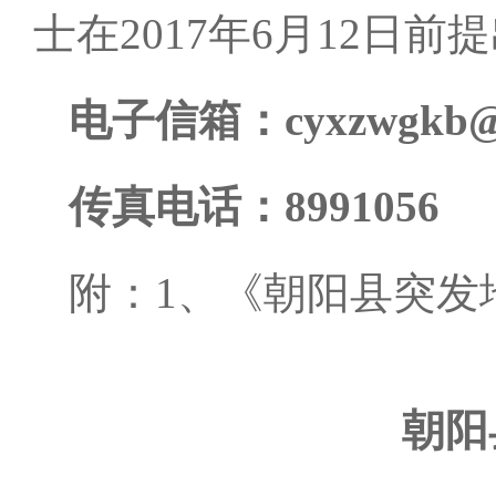
士在
2017
年
6
月
12
日前提
电子信箱：
cyxzwgkb
传真电话：
8991056
附：
1
、《朝阳县突发
朝阳