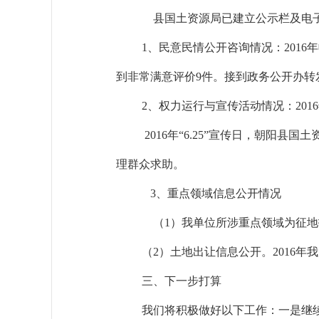
县国土资源局已建立公示栏及电
1
、民意民情公开咨询情况：
2016
年
到非常满意评价
9
件。接到政务公开办转
2
、权力运行与宣传活动情况：
2016
2016
年“
6.25
”宣传日，朝阳县国土
理群众求助。
3
、重点领域信息公开情况
（
1
）我单位所涉重点领域为征地
（
2
）土地出让信息公开。
2016
年我
三、下一步打算
我们将积极做好以下工作：一是继