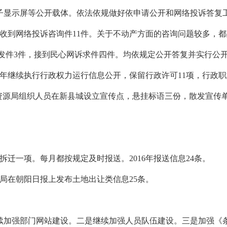
子显示屏等公开载体。依法依规做好依申请公开和网络投诉答复
收到网络投诉咨询件
11
件。关于不动产方面的咨询问题较多，都
发件
3
件，接到民心网诉求件四件。均依规定公开答复并实行公
年继续执行行政权力运行信息公开，保留行政许可
11
项，行政职
资源局组织人员在新县城设立宣传点，悬挂标语三份，散发宣传
拆迁一项。每月都按规定及时报送。
2016
年报送信息
24
条。
局在朝阳日报上发布土地出让类信息
25
条。
续加强部门网站建设。二是继续加强人员队伍建设。三是加强《