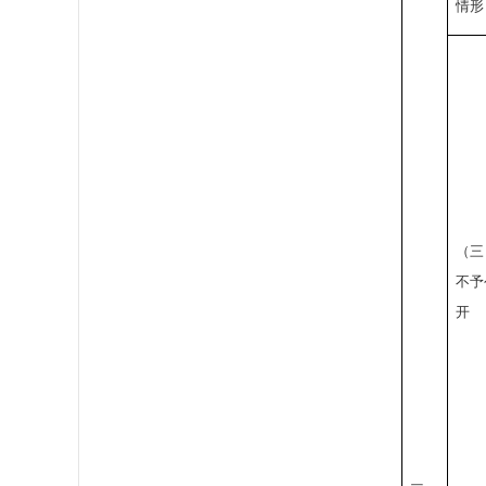
情形
（三
不予
开