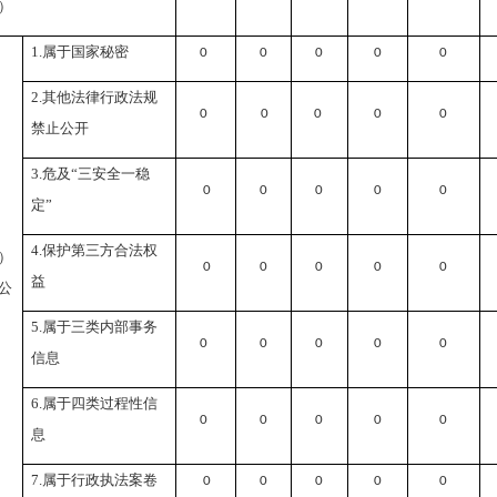
）
1.
属于国家秘密
0
0
0
0
0
2.
其他法律行政法规
0
0
0
0
0
禁止公开
3.
危及“三安全一稳
0
0
0
0
0
定”
4.
保护第三方合法权
）
0
0
0
0
0
益
公
5.
属于三类内部事务
0
0
0
0
0
信息
6.
属于四类过程性信
0
0
0
0
0
息
7.
属于行政执法案卷
0
0
0
0
0