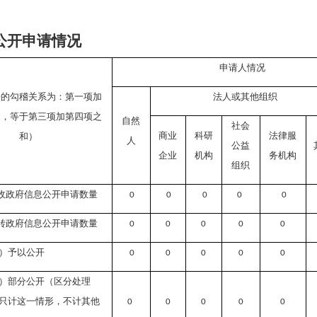
公开申请情况
申请人情况
据的勾稽关系为：第一项加
法人或其他组织
和，等于第三项加第四项之
自然
社会
商业
科研
法律服
和）
人
公益
企业
机构
务机构
组织
收政府信息公开申请数量
0
0
0
0
0
转政府信息公开申请数量
0
0
0
0
0
）予以公开
0
0
0
0
0
）部分公开（区分处理
只计这一情形，不计其他
0
0
0
0
0