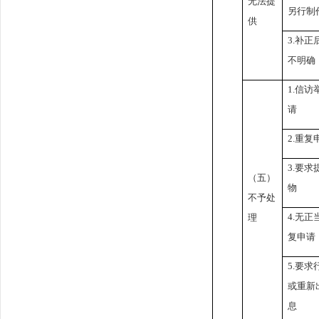
无法提
另行制
供
3.
补正
不明确
1.
信访
请
2.
重复
3.
要求
（五）
物
不予处
4.
无正
理
复申请
5.
要求
或重新
息