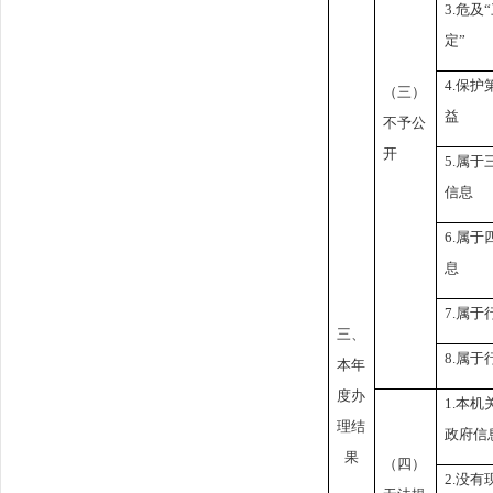
3.
危及
定”
4.
保护
（三）
益
不予公
开
5.
属于
信息
6.
属于
息
7.
属于
三、
8.
属于
本年
度办
1.
本机
理结
政府信
果
（四）
2.
没有