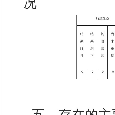
况
行政复议
结
结
其
尚
果
果
他
未
维
纠
结
审
持
正
果
结
0
0
0
0
五、存在的主