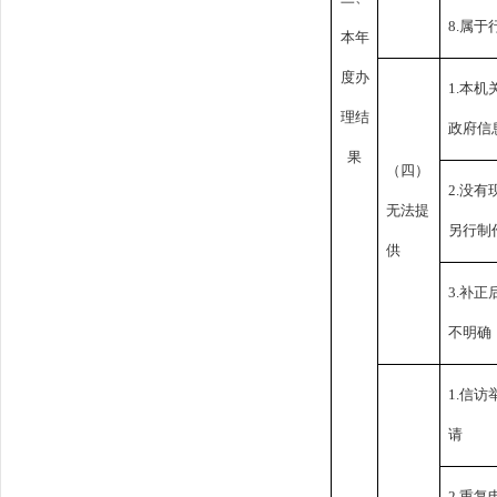
8.属
本年
度办
1.本
理结
政府信
果
（四）
2.没
无法提
另行制
供
3.补
不明确
1.信
请
2.重复