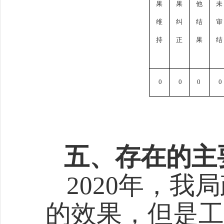
果
果
他
未
维
纠
结
审
持
正
果
结
0
0
0
0
五、存在的主
20
20
年，我局
的效果，但是工