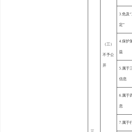
3.危及
定”
4.保
（三）
益
不予公
开
5.属
信息
6.属
息
7.属
三、