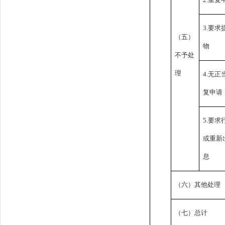
3.要
（五）
物
不予处
理
4.无
复申请
5.要
或重新
息
（六）其他处理
（七）总计