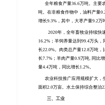
全年粮食产量
36.6
万吨。主要
吨。在非粮食作物中，油料产量
0.
增长
9.3%
，其中，大枣产量
9.2
万
2020
年，全年畜牧业持续快
16.2%
；羊饲养量达到
99.4
万头，
长
22.0%
。肉类总产量
12.8
万吨，
长
7.7%
；羊肉产量
0.9
万吨
,
同比增
量
4.4
万吨，同比增长
1.2%
。
农业科技推广应用规模扩大，
面积
2.0
万亩。水土保持综合整治
2
三、工业