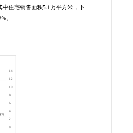
其中住宅销售面积
5.1
万平方米，下
.2%
。