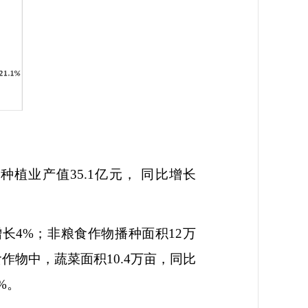
，种植业产值
35.1
亿元， 同比增长
增长
4%
；非粮食作物播种面积
12
万
食作物中，蔬菜面积
10.4
万亩，同比
%
。