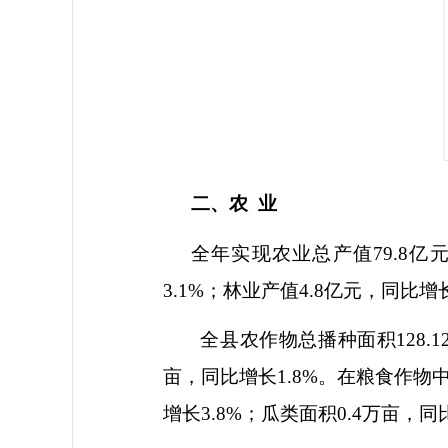
二、农
业
全年实现农业总产值
79.8
亿
3.1%
；林业产值
4.8
亿元，同比增
全县农作物总播种面积
128.1
亩，同比增长
1.8%
。在粮食作物
增长
3.8%
；瓜类面积
0.4
万亩，同