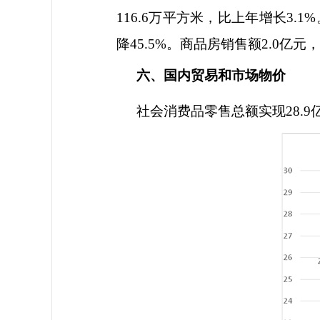
116.6
万平方米，比上年增长
3.1%
降
45.5%
。商品房销售额
2.0
亿元，
六、国内贸易和市场物价
社会消费品零售总额实现
28.9