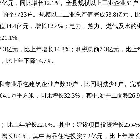
7
亿元，同比增长
12.1%
。全县规模以上工业企业
51
户
）的企业
23
户。规模以上工业总产值完成
53.8
亿元，
值
34.4
亿元，增长
12.4%
；电力、热力、燃气及水的
长
21.1%
。
7.3
亿元，比上年增长
14.8%
；利税总额
7.3
亿元，比上
，比上年下降
14.7%
。
和专业承包建筑企业户数
30
户，比同期减少
8
户。完
64.1
万平方米，同比增长
32.3%
，其中
,
新开工面积
26.9
 ）比上年增长
22.0%
。其中：建设项目投资增长
25.4%
，增长
8.6%
，其中商品住宅投资
7.2
亿元，比上年增