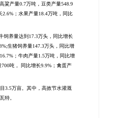
高粱产量
0.7
万吨，豆类产量
548.9
长
2.6%
；水果产量
18.4
万吨，同比
牛饲养量达到
17.3
万头，同比增长
8%;
生猪饲养量
147.3
万头，同比增
16.7%
；牛肉产量
1.5
万吨，同比增
量
700
吨， 同比增长
9.9%
；禽蛋产
目
3.5
万亩。其中，高效节水灌溉
瓦特。