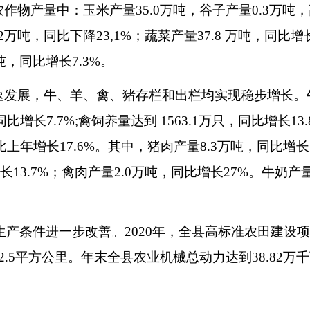
农作物产量中：玉米产量
35.0
万吨，谷子产量
0.3
万吨，
2
万吨，同比下降
23,1%
；蔬菜产量
37.8
万吨，同比增
吨，同比增长
7.3%
。
速发展，牛、羊、禽、猪存栏和出栏均实现稳步增长。
同比增长
7.7%;
禽饲养量达到
1563.1
万只，同比增长
13.
比上年增长
17.6%
。其中，猪肉产量
8.3
万吨，同比增长
长
13.7%
；禽肉产量
2.0
万吨，同比增长
27%
。牛奶产
生产条件进一步改善。
2020
年，全县高标准农田建设项
2.5
平方公里。年末全县农业机械总动力达到
38.82
万千