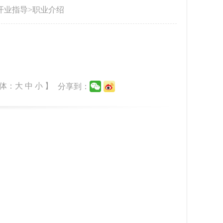
开业指导
>
职业介绍
体：
大
中
小
】
分享到：