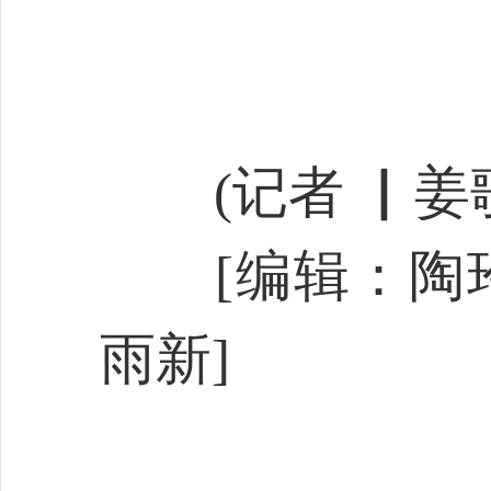
(记者 ▏姜歌
[编辑：陶玲
雨新]