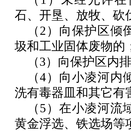
石、开垦、放牧、砍
（
2
）
向保护区倾
圾和工业固体废物的
（
3
）
向保护区内
（
4
）
向小凌河内
洗有毒器皿和其它有
（
5
）
在小凌河流
黄金浮选、铁选场等