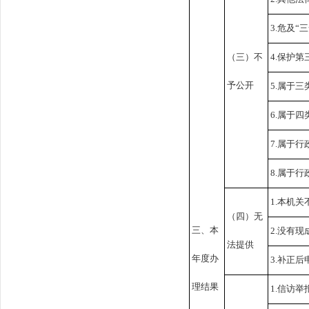
3.危及“
（三）不
4.保护
予公开
5.属于
6.属于
7.属于
8.属于
1.本机
（四）无
三、本
2.没有
法提供
年度办
3.补正
理结果
1.信访