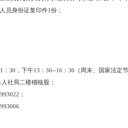
人员身份证复印件
1份；
；
；
1：30，下午13：30--16：
3
0（周末、国家法定
县人社局二楼稽核股；
993022；
93006