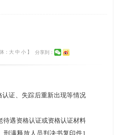
体：
大
中
小
】
分享到：
格认证、失踪后重新出现等情况
养老待遇资格认证或资格认证材料
）刑满释放人员判决书
复印件
1