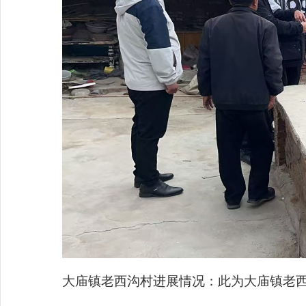
大庙镇老西沟村进展情况：此为大庙镇老