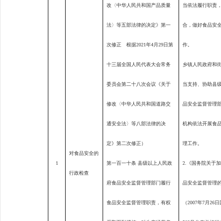
改〈中华人民共和国产品质量
当依法履行职责
法〉等五部法律的决定》第一
合，做好食品安
次修正 根据
2021
年
4
月
29
日第
作。
十三届全国人民代表大会常务
乡镇人民政府和
委员会第二十八次会议《关于
当支持、协助县
修改〈中华人民共和国道路交
品安全监督管理
通安全法〉等八部法律的决
机构依法开展食
定》第二次修正）
理工作。
对食品安全的
1
第一百一十条 县级以上人民政
2.
《国务院关于
行政检查
府食品安全监督管理部门履行
品安全监督管理
食品安全监督管理职责，有权
（
2007
年
7
月
26
日