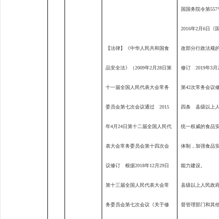
国国务院令第
557
2016
年
2
月
6
日《
【法律】《中华人民共和国食
改部分行政法规
品安全法》（
2009
年
2
月
28
日第
修订
2019
年
3
月
十一届全国人民代表大会常务
第
42
次常务会议
委员会第七次会议通过
2015
四条 县级以上
年
4
月
24
日第十二届全国人民代
统一权威的食品
表大会常务委员会第十四次会
体制，加强食品
议修订 根据
2018
年
12
月
29
日
能力建设。
第十三届全国人民代表大会常
县级以上人民政
务委员会第七次会议《关于修
督管理部门和其