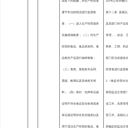
采取下列措施，对生产经营者
503
号公布并施行
遵守本法的情况进行监督检
第十二条
县级以
查：（一）进入生产经营场所
及其部门对产品
实施现场检查；（二）对生产
管理……农业、
经营的食品、食品添加剂、食
商务、工商、药
品相关产品进行抽样检验；
部门应当依据各
（三）查阅、复制有关合同、
经营者进行监督
票据、账簿以及其他有关资
3.
《食盐专营办法
料；（四）查封、扣押有证据
务院盐业主管部
证明不符合食品安全标准或者
业工作，负责管
有证据证明存在安全隐患以及
营工作。县级以
用于违法生产经营的食品、食
府确定的盐业主