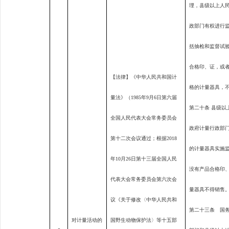
理，县级以上人
政部门有权进行
括抽检和监督试
合格印、证，或
【法律】《中华人民共和国计
格的计量器具，
量法》（
1985
年
9
月
6
日第六届
第二十条 县级以
全国人民代表大会常务委员会
政府计量行政部
第十二次会议通过；根据
2018
的计量器具实施
年
10
月
26
日第十三届全国人民
没有产品合格印
代表大会常务委员会第六次会
量器具不得销售
议《关于修改〈中华人民共和
第二十三条 国
对计量活动的
国野生动物保护法〉等十五部