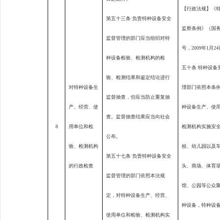
【行政法规】《
第五十三条 负责特种设备安全
监察条例》（国
监督管理的部门应当组织对特
号，
2009
年
1
月
24
种设备检验、检测机构的检
五十条 特种设备
验、检测结果和鉴定结论进行
对特种设备生
理部门依照本条
监督抽查，但应当防止重复抽
产、经营、使
种设备生产、使
查。监督抽查结果应当向社会
8
用单位和检
检测机构实施安
公布。
验、检测机构
校、幼儿园以及
第五十七条 负责特种设备安全
的行政检查
头、商场、体育
监督管理的部门依照本法规
馆、公园等公众
定，对特种设备生产、经营、
种设备，特种设
使用单位和检验、检测机构实