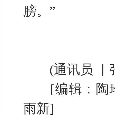
膀。”
(通讯员 ▏张
[编辑：陶玲
雨新]