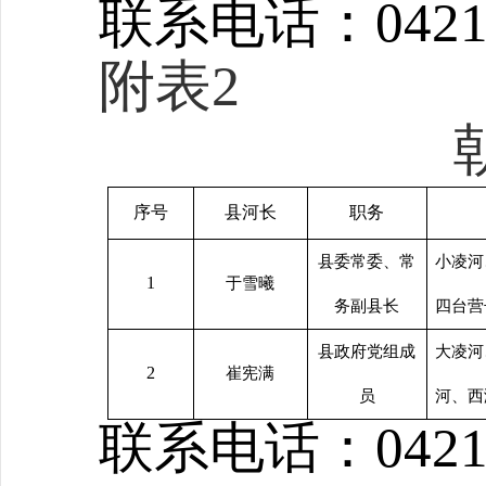
联系电话：
0421
附表
2
序号
县河长
职务
县委常委、常
小凌河
1
于雪曦
务副县长
四台营
县政府党组成
大凌河
2
崔宪满
员
河、西
联系电话：
0421