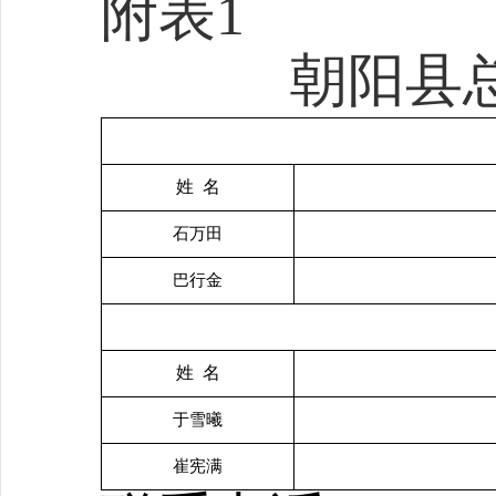
附表
1
朝阳
县
姓
名
石万田
巴行金
姓
名
于雪曦
崔宪满