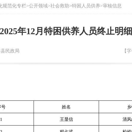
化规范化专栏
>
公开领域
>
社会救助
>
特困人员供养
>
审核信息
2025年12月特困供养人员终止明
朝阳县民政局
【字
序号
姓名
乡
1
王显信
清风
2
程占武
松岭