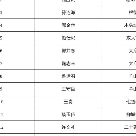
3
孙连海
根
4
郭金付
木头
5
颜仕彬
东大
6
郭井春
大
7
鞠志来
大
8
鲁运召
羊
9
王守臣
羊
10
王贵
七道
11
杨玉伍
柳城
12
许文礼
二十