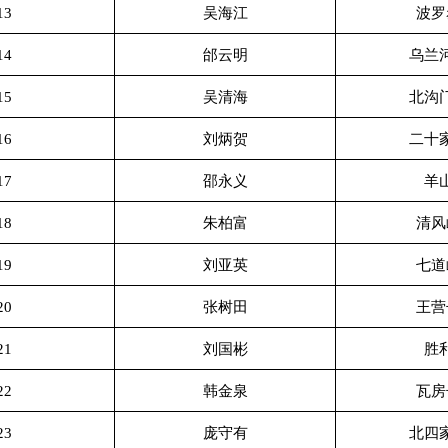
13
吴海江
波罗
14
邰云明
乌兰
15
吴清海
北沟
16
刘炳贺
二十
17
邵永义
羊
18
朱柏富
清风
19
刘亚英
七道
20
张树田
王营
21
刘国彬
胜
22
韩金泉
瓦房
23
庞守有
北四