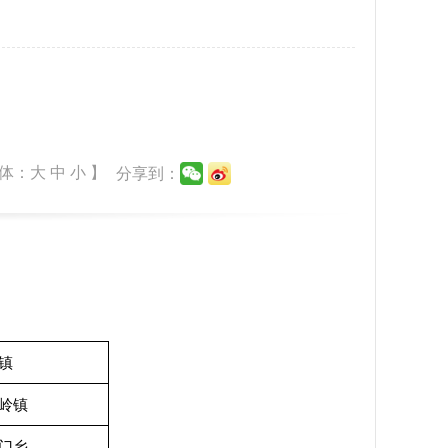
细
体：
大
中
小
】
分享到：
镇
岭镇
门乡