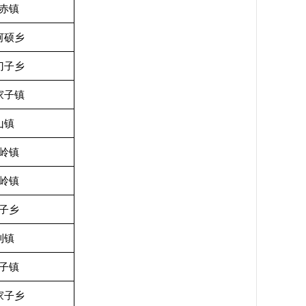
赤镇
河硕乡
门子乡
家子镇
山镇
岭镇
岭镇
子乡
利镇
子镇
家子乡