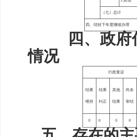
3.其他
（七）总计
四、结转下年度继续办理
四、政府
情况
行政复议
结果
结果
其他
尚未
维持
纠正
结果
审结
0
0
0
0
五、存在的主