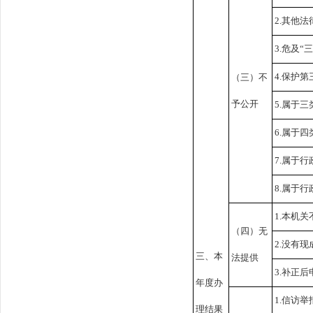
2.其他
3.危及“
4.保护
（三）不
予公开
5.属于
6.属于
7.属于
8.属于
1.本机
（四）无
2.没有
三、本
法提供
3.补正
年度办
1.信访
理结果