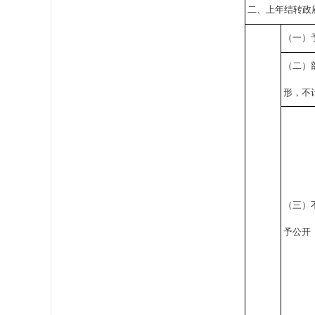
二、上年结转政
（一）
（二）
形，不
（三）
予公开