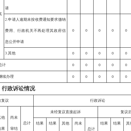
请
其
2.申请人逾期未按收费通知要求缴纳
费用、行政机关不再处理其政府信
0
0
0
0
0
息公开申请
3.其他
0
0
0
0
0
总计
0
0
0
0
0
继续办理
0
0
0
0
0
、行政诉讼情况
政复议
行政诉讼
未经复议直接起诉
复议
其他
尚未
总计
结果
结果
其他
尚未
结果
结果
其
结果
审结
总计