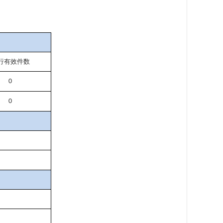
行有效件
数
0
0