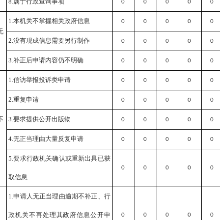
8.属于行政查询事项
0
0
0
0
0
1.本机关不掌握相关政府信息
0
0
0
0
0
无
2.没有现成信息需要另行制作
0
0
0
0
0
3.补正后申请内容仍不明确
0
0
0
0
0
1.信访举报投诉类申请
0
0
0
0
0
2.重复申请
0
0
0
0
0
不
3.要求提供公开出版物
0
0
0
0
0
4.无正当理由大量反复申请
0
0
0
0
0
5.要求行政机关确认或重新出具已获
0
0
0
0
0
取信息
1.申请人无正当理由逾期不补正、行
政机关不再处理其政府信息公开申
0
0
0
0
0