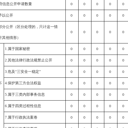
府信息公开申请数量
0
0
0
0
0
予以公开
0
0
0
0
0
部分公开
（区分处理的，只计这一情
0
0
0
0
0
计其他情形）
1.属于国家秘密
0
0
0
0
0
2.其他法律行政法规禁止公开
0
0
0
0
0
3.危及“三安全一稳定”
0
0
0
0
0
4.保护第三方合法权益
不
0
0
0
0
0
5.属于三类内部事务信息
0
0
0
0
0
6.属于四类过程性信息
0
0
0
0
0
7.属于行政执法案卷
0
0
0
0
0