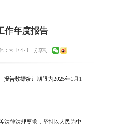
工作年度报告
体：
大
中
小
】
分享到：
。报告数据统计期限为
202
5
年
1月1
等法律法规要求，坚持以人民为中