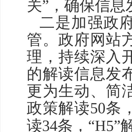
关”，确保信息
二是加强政
管。政府网站
理，持续深入
的解读信息发
更为生动、简
政策解读
50
条
读
34
条
，
“
H5
”