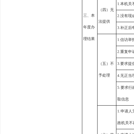
1.本机
（四）无
三、本
2.没有
法提供
年度办
3.补正
理结果
1.信访
2.重复申
（五）不
3.要求
予处理
4.无正
5.要求
取信息
1.申请
政机关不