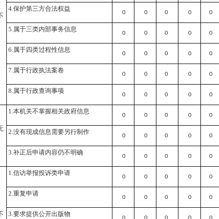
4.保护第三方合法权益
0
0
0
0
0
不
5.属于三类内部事务信息
0
0
0
0
0
6.属于四类过程性信息
0
0
0
0
0
7.属于行政执法案卷
0
0
0
0
0
8.属于行政查询事项
0
0
0
0
0
1.本机关不掌握相关政府信息
0
0
0
0
0
无
2.没有现成信息需要另行制作
0
0
0
0
0
3.补正后申请内容仍不明确
0
0
0
0
0
1.信访举报投诉类申请
0
0
0
0
0
2.重复申请
0
0
0
0
0
不
3.要求提供公开出版物
0
0
0
0
0