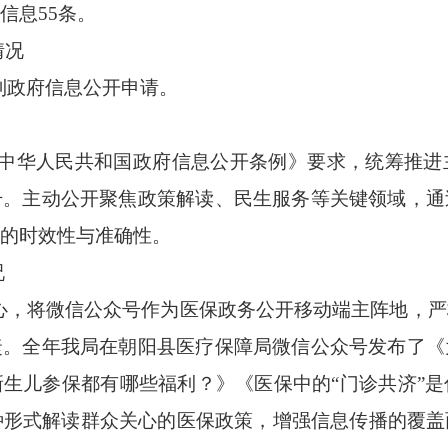
信息
5
5
条。
情况
到
政府信息
公开
申请。
实《中华人民共和国政府信息公开条例》要求，统筹推
升。主动公开聚焦政策解读、民生服务等关键领域，通
的时效性与准确性。
况
心，将微信公众号作为医保政务公开移动端主阵地，严
捷。
全年
我局
在
朝阳县医疗保障局微信公众号
发布了
《
新生儿参保都有哪些福利？》《医保中的
“门诊共济”
种形式解读群众关心的医保
政策，增强信息传播的覆盖