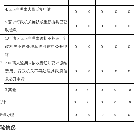
4.无正当理由大量反复申请
0
0
0
0
0
5.要求行政机关确认或重新出具已获
0
0
0
0
0
取信息
1.申请人无正当理由逾期不补正、行
政机关不再处理其政府信息公开申
0
0
0
0
0
请
其
2.申请人逾期未按收费通知要求缴纳
费用、行政机关不再处理其政府信
0
0
0
0
0
息公开申请
3.其他
0
0
0
0
0
总计
0
0
0
0
0
继续办理
0
0
0
0
0
讼情况