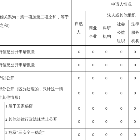
申请人情况
法人或其他组织
稽关系为：第一项加第二项之和，等于
自然
社会
法律
之和）
商业
科研
人
公益
服务
企业
机构
组织
机构
府信息公开申请数量
0
0
0
0
0
府信息公开申请数量
0
0
0
0
0
予以公开
0
0
0
0
0
部分公开
（区分处理的，只计这一情
0
0
0
0
0
计其他情形）
1.属于国家秘密
0
0
0
0
0
2.其他法律行政法规禁止公开
0
0
0
0
0
3.危及“三安全一稳定”
0
0
0
0
0