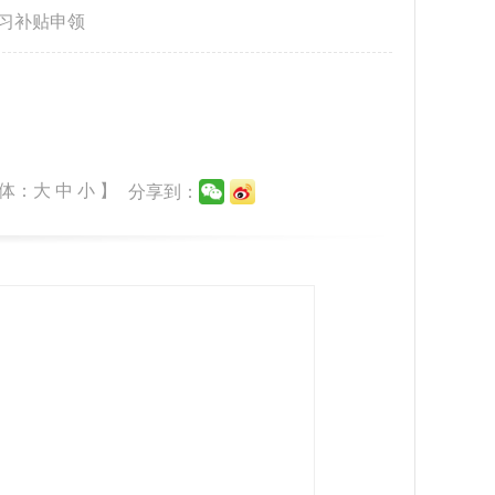
习补贴申领
体：
大
中
小
】
分享到：