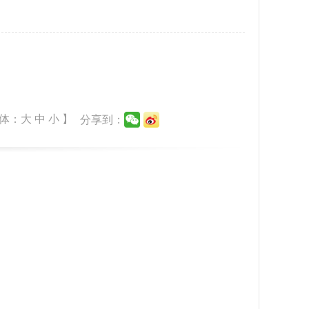
体：
大
中
小
】
分享到：