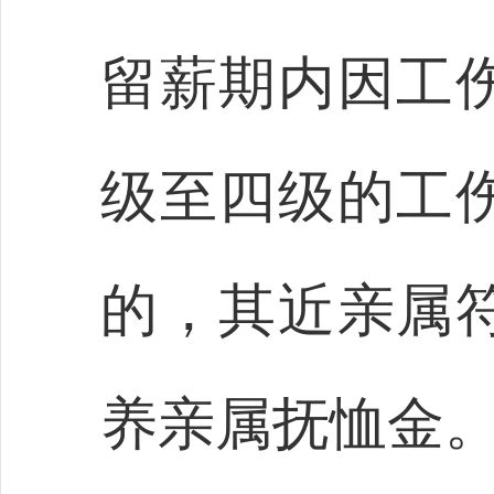
留薪期内因工
级至四级的工
的，其近亲属
养亲属抚恤金