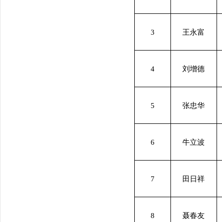
3
王永富
4
刘增德
5
张忠华
6
牛立波
7
田日祥
8
聂春友