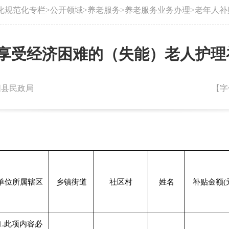
化规范化专栏
>
公开领域
>
养老服务
>
养老服务业务办理
>
老年人补
月份享受经济困难的（失能）老人护
朝阳县民政局
【字
单位所属辖区
乡镇街道
社区村
姓名
补贴金额(
1.此项内容必