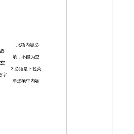
1.此项内容必
1.选填项
容必
填，不能为空
2.特殊情
空
为空
2.必须是下拉菜
况进行说
数字
单选项中内容
明