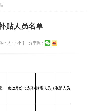
贴
理补贴人员名单
体：
大
中
小
】
分享到：
元)
发放月份（选择项）
新增人员（√）
取消人员（注明原因）
备注