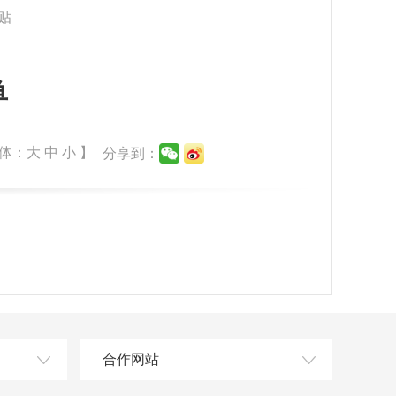
贴
单
体：
大
中
小
】
分享到：
合作网站