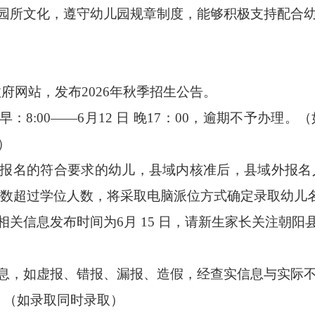
与园所文化，遵守幼儿园规章制度，能够积极支持配合
政府网站，发布
202
6
年秋季招生公告。
早：
8:00——
6月12 日
晚
17：00，逾期不予办理
。
（
）
报名的符合要求的幼儿，县域内核准后，县域外
报名
数超过学位人数，将采取电脑派位方式确定录取幼儿
相关信息发布时间为
6
月
15
日，请新生家长关注朝阳
信息，如虚报、错报、漏报、造假，经查实信息与实际
。（如录取同时录取）