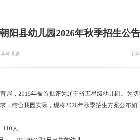
朝阳县幼儿园2026年秋季招生公
朝阳县幼儿园
【字
教育局，
2015年被
首批
评为辽宁省五星级幼儿园。
为切
求，结合我园实际，
现将
202
6
年秋季招生方案公布如
：
110
人。
日——202
4
年
3
月
1日
出生的幼儿。