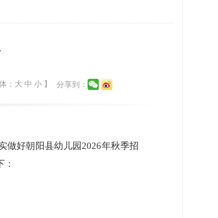
告
体：
大
中
小
】
分享到：
实做好朝阳县幼儿园
2026年秋季招
下：