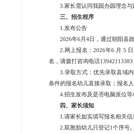
3.家长需认同我园办园理念
三、招生程序
1.发布公告
202
6
年
6月
4日
，通过朝阳县
2.
网上报名：
2026年6
月
5
日
名，请拨打咨询电话
13942113383
3.
录取方式：
优先录取县域内
条件的报名幼儿直接录取；报名人
4.招生发布及是否
电脑派位
等
四、家长须知
1.请家长如实填写报名相关
2.双胞胎幼儿只登记1个序号