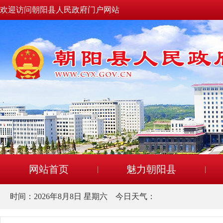
欢迎访问朝阳县人民政府门户网站
网站首页
魅力朝阳县
时间：
2026年8月8日 星期六
今日天气：