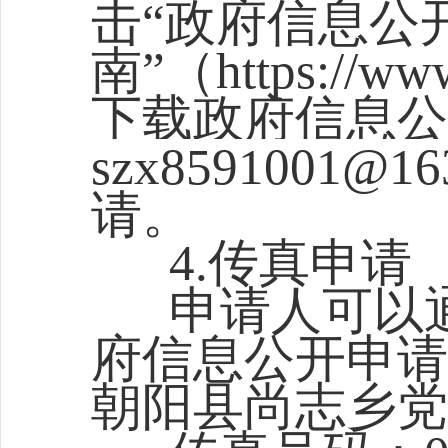
击“政府信息公
南”（https://www.
下载政府信息公
szx8591001@16
请。
4.传真申请
申请人可以
府信息公开申请
朝阳县尚志乡党