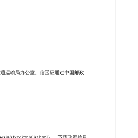
交通运输局办公室。信函应通过中国邮政
/zfxxgkzn/glist.html），下载政府信息