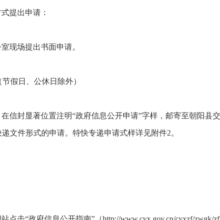
方式提出申请：
公室现场提出书面申请。
7:00（节假日、公休日除外）
在信封显著位置注明“政府信息公开申请”字样，邮寄至朝阳县
快递文件形式的申请。特快专递申请式样详见附件2。
公开指南”（http://www.cyx.gov.cn/cyxzf/zwgk/zfwzjg