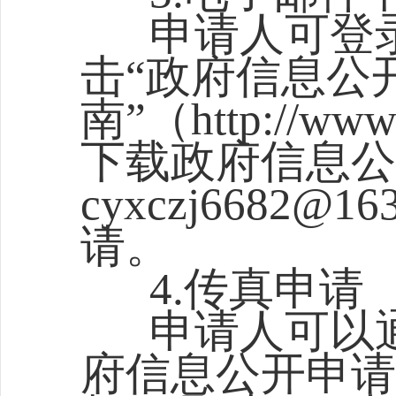
申请人可登
击“政府信息公
南”（http://www.c
下载政府信息公
cyxczj6682
请。
4.传真申请
申请人可以
府信息公开申请