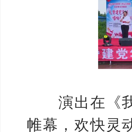
演出在《我
帷幕，欢快灵