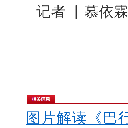
记者 ▏慕依
图片解读《巴