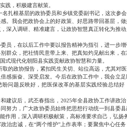
实践，积极建言献策。
名扎根基层的政协委员和乡镇党委副书记，这次参会
任感。我会把政协会上的好政策、好思路带回基层，做
点，深入调研、精准建言，让政协智慧真正转化为推动
员，在以后工作中要以报告精神为指引，进一步增
界别群众，把社情民意带上来、把真知灼见献出来，在
国式现代化朝阳县实践贡献政协智慧和力量。
取的政协报告，紧扣民生关切、站位高远，尤其对医
人倍感振奋、深受启发。今后在政协工作中，我会立足
愁盼问题反映好，把医保改革的基层实践经验总结好
建议后，武丕春指出，2025年全县政协工作讲政治
共同努力，广大政协委员始终把思想行动统一到县委县
能作用，深入调研积极献策，高标准要求自己，弘扬
治忠诚，在“两个维护”上作表率；要聚焦中心任务