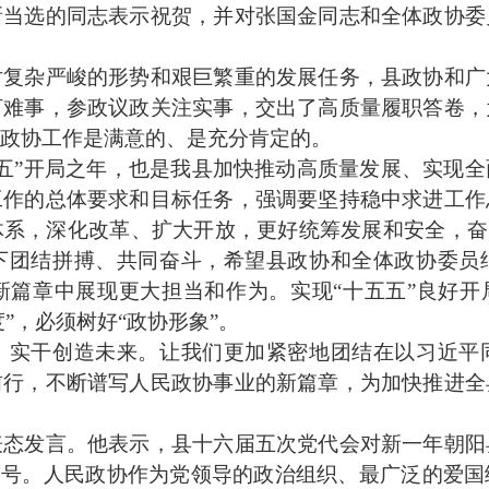
选的同志表示祝贺，并对张国金同志和全体政协委
杂严峻的形势和艰巨繁重的发展任务，县政协和广
盯难事，参政议政关注实事，交出了高质量履职答卷，
政协工作是满意的、是充分肯定的。
五”开局之年，也是我县加快推动高质量发展、实现
工作的总体要求和目标任务，强调要坚持稳中求进工作
系，深化改革、扩大开放，更好统筹发展和安全，奋
下团结拼搏、共同奋斗，希望县政协和全体政协委员
篇章中展现更大担当和作为。实现“十五五”良好开
度”，必须树好“政协形象”。
实干创造未来。让我们更加紧密地团结在以习近平同
前行，不断谱写人民政协事业的新篇章，为加快推进全
发言。他表示，县十六届五次党代会对新一年朝阳
锋号。人民政协作为党领导的政治组织、最广泛的爱